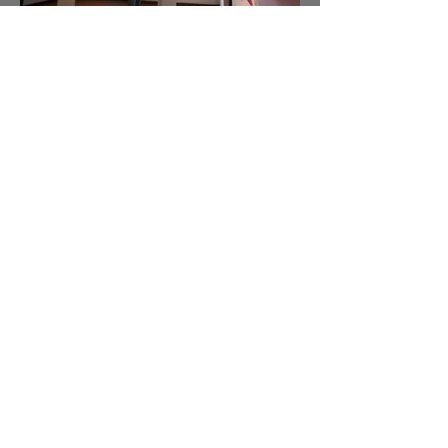
POBRECITO
espuma de poliestireno, pintura, purpurina
160 cm x 70 cm
de la misma serie en menor escala:
Pobrecito, Exclusivo, Wawitay, Patético
tamaños variables
>