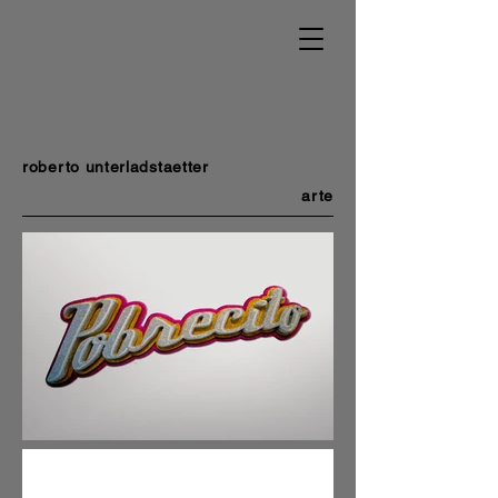
roberto unterladstaetter
arte